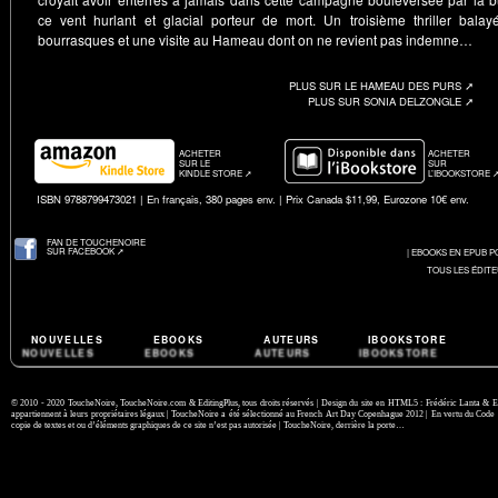
ce vent hurlant et glacial porteur de mort. Un troisième thriller balay
bourrasques et une visite au Hameau dont on ne revient pas indemne…
PLUS SUR LE HAMEAU DES PURS ➚
PLUS SUR SONIA DELZONGLE ➚
ACHETER
ACHETER
SUR LE
SUR
KINDLE STORE ➚
L’IBOOKSTORE 
ISBN 9788799473021 | En français, 380 pages env. | Prix Canada $11,99, Eurozone 10€ env.
FAN DE TOUCHENOIRE
SUR FACEBOOK ➚
| EBOOKS EN EPUB PO
TOUS LES ÉDI
NOUVELLES
EBOOKS
AUTEURS
IBOOKSTORE
© 2010 - 2020
ToucheNoire,
ToucheNoire.com
&
EditingPlus,
tous droits réservés | Design du site en HTML5 : Frédéric Lanta &
E
appartiennent à leurs propriétaires légaux | ToucheNoire a été sélectionné au
French Art Day Copenhague 2012
| En vertu du
Code d
copie de textes et ou d’éléments graphiques de ce site n’est pas autorisée | ToucheNoire, derrière la porte…