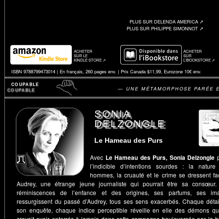
PLUS SUR DELENDA AMERICA ➚
PLUS SUR PHILIPPE SIMONNOT ➚
ACHETER
ACHETER
SUR LE
SUR
KINDLE STORE ➚
L’IBOOKSTORE ➚
ISBN 9788799473014 | En français, 260 pages env. | Prix Canada $11,99, Eurozone 10€ env.
COUPABLE
— UNE MÉTAMORPHOSE PARÉE E
SONIA
DELZONGLE
Le Hameau des Purs
Avec
Le Hameau des Purs, Sonia Delzongle
p
l’indicible d’intentions sourdes : la nature
hommes, la cruauté et le crime se dressent fa
Audrey, une étrange jeune journaliste qui pourrait être sa consœur.
réminiscences de l’enfance et des origines, ses parfums, ses im
ressurgissent du passé d’Audrey, tous ses sens exacerbés. Chaque détai
son enquête, chaque indice perceptible réveille en elle des démons qu’
croyait avoir enterrés à jamais dans cette campagne bouleversée par la b