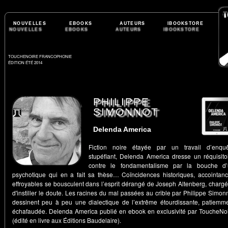
NOUVELLES
EBOOKS
AUTEURS
IBOOKSTORE
TOUCHENOIRE FRANCOPHONIE
ÉDITION ÉTÉ 2014
PHILIPPE
SIMONNOT
Delenda America
Fiction noire étayée par un travail d’enqu
stupéfiant, Delenda America dresse un réquisito
contre le fondamentalisme par la bouche d’
psychotique qui en a fait sa thèse… Coïncidences historiques, accointan
effroyables se bousculent dans l’esprit dérangé de Joseph Altenberg, charg
d'instiller le doute. Les racines du mal passées au crible par Philippe Simon
dessinent peu à peu une dialectique de l’extrême étourdissante, patiemm
échafaudée. Delenda America publié en ebook en exclusivité par ToucheNo
(édité en livre aux Éditions Baudelaire).