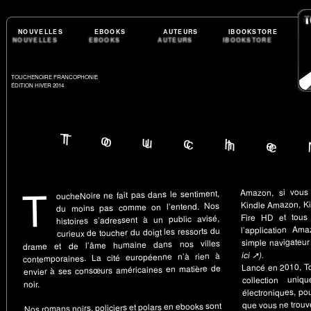
NOUVELLES
EBOOKS
AUTEURS
IBOOKSTORE
TOUCHENOIRE FRANCOPHONIE
ÉDITION HIVER 2014
Touche
T
Amazon, si vou
oucheNoire ne fait pas dans le sentiment,
Kindle Amazon, Ki
du moins pas comme on l’entend. Nos
Fire HD et tous 
histoires s’adressent à un public avisé,
l’application Am
curieux de toucher du doigt les ressorts du
simple navigateu
drame et de l’âme humaine dans nos villes
ici ➚).
contemporaines. La cité européenne n’à rien à
Lancé en 2010, To
envier à ses consœurs américaines en matière de
collection uniq
noir.
électroniques, pou
que vous ne trouve
Nos romans noirs, policiers et polars en ebooks sont