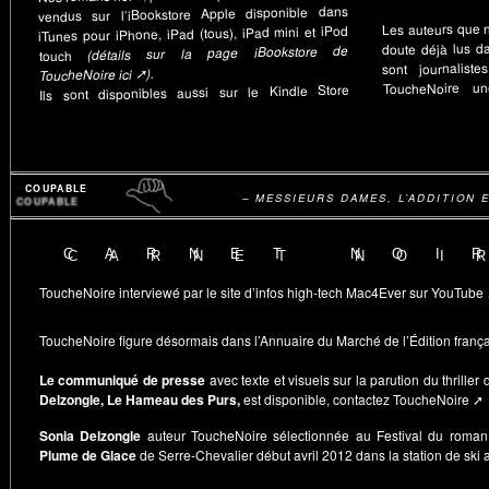
vendus sur l’iBookstore Apple disponible dans
Les auteurs que 
iTunes pour iPhone, iPad (tous), iPad mini et iPod
doute déjà lus da
(détails sur la page iBookstore de
touch
sont journalist
ToucheNoire ici ➚).
ToucheNoire une
Ils sont disponibles aussi sur le Kindle Store
COUPABLE
– MESSIEURS DAMES, L’ADDITION E
CARNET NOI
ToucheNoire interviewé par
le site d’infos high-tech Mac4Ever sur YouTube
ToucheNoire figure désormais dans
l’Annuaire du Marché de l’Édition franç
Le communiqué de presse
avec texte et visuels sur la parution du thriller
Delzongle, Le Hameau des Purs,
est disponible, contactez ToucheNoire ➚
Sonia Delzongle
auteur ToucheNoire sélectionnée au Festival du roman 
Plume de Glace
de Serre-Chevalier début avril 2012 dans la station de ski 