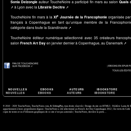
Sonia Delzongle
auteur ToucheNoire a participé fin mars au salon
Quais 
➚
à Lyon
avec la
Librairie Decitre
➚
e
ToucheNoire fin mars à la
XI
Journée de la Francophonie
organisée par l
français à Copenhague en tant qu’unique membre de la Francophoni
catégorie dans toute la Scandinavie ➚
ToucheNoire éditeur numérique sélectionné avec 35 créateurs francop
salon
French Art Day
en janvier dernier à Copenhague, au Danemark ➚
FAN DE TOUCHENOIRE
| EBOOKS EN EPUB PO
SUR FACEBOOK ➚
TOUS LES ÉDI
NOUVELLES
EBOOKS
AUTEURS
IBOOKSTORE
© 2010 - 2020
ToucheNoire,
ToucheNoire.com,
&
EditingPlus,
tous droits réservés | Design du site en HTML5 : Frédéric Lanta &
E
appartiennent à leurs propriétaires légaux | ToucheNoire a été sélectionné au
French Art Day Copenhague 2012
| En vertu du
Code d
copie de textes et ou d’éléments graphiques de ce site n’est pas autorisée | ToucheNoire, derrière la porte…